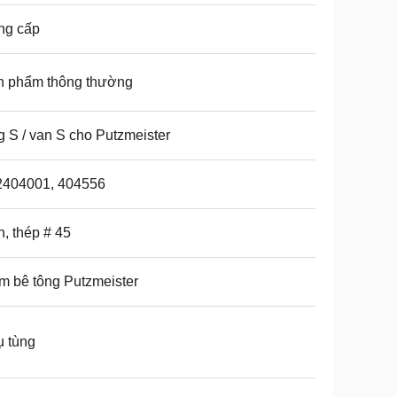
ng cấp
n phẩm thông thường
 S / van S cho Putzmeister
2404001, 404556
, thép # 45
 bê tông Putzmeister
 tùng