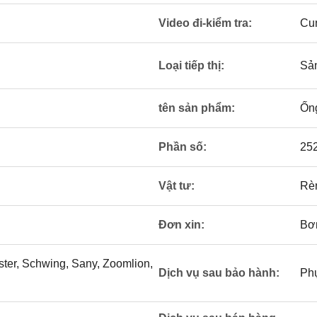
Video đi-kiểm tra:
Cu
Loại tiếp thị:
Sả
tên sản phẩm:
Ống
Phần số:
25
Vật tư:
Rèn
Đơn xin:
Bơm
ter, Schwing, Sany, Zoomlion,
Dịch vụ sau bảo hành:
Phụ