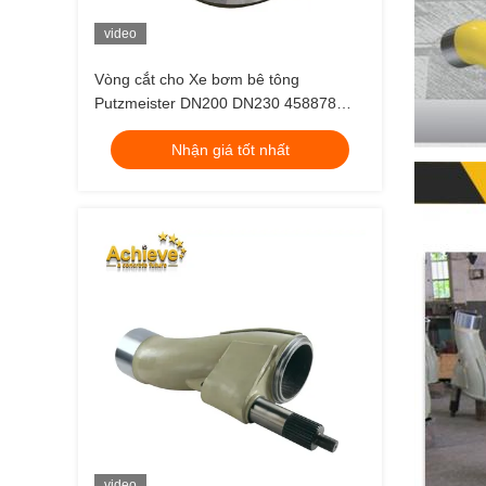
video
Vòng cắt cho Xe bơm bê tông
Putzmeister DN200 DN230 458878
494520
Nhận giá tốt nhất
video