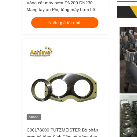
Vòng cắt máy bơm DN200 DN230
Mang tay áo Phụ tùng máy bơm bê
tông Putzmeister
Nhận giá tốt nhất
video
C00178600 PUTZMEISTER Bộ phận
bơm bê tông Kính Tấm và Vòng đeo