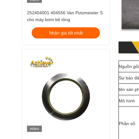
252404001 404556 Van Putzmeister S
cho máy bơm bê tông
Nhận giá tốt nhất
Nguồn gố
Sự bảo đ
tên sản 
Mô hình
Phần số:
video