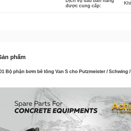
Dịch vụ sau bán hàng
Khô
được cung cấp:
Sản phẩm
1 Bộ phận bơm bê tông Van S cho Putzmeister / Schwing /