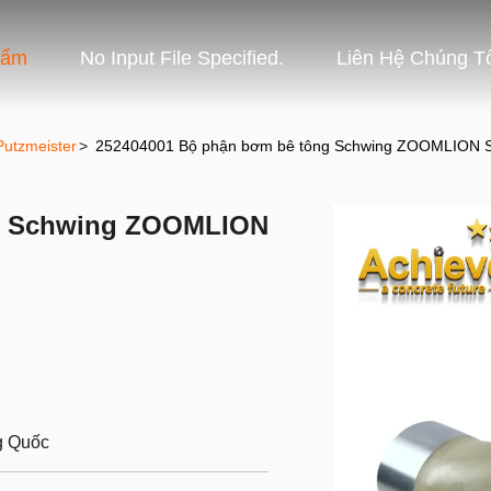
hẩm
No Input File Specified.
Liên Hệ Chúng T
utzmeister
>
252404001 Bộ phận bơm bê tông Schwing ZOOMLION 
ng Schwing ZOOMLION
g Quốc