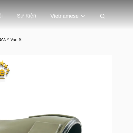
ôi
Sự Kiện
Vietnamese
SANY Van S