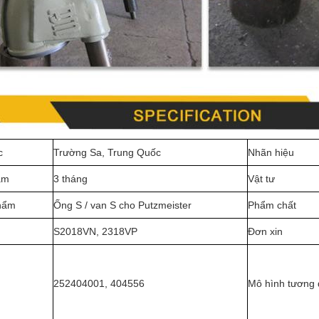
c
Trường Sa, Trung Quốc
Nhãn hiệu
ảm
3 tháng
Vật tư
phẩm
Ống S / van S cho Putzmeister
Phẩm chất
S2018VN, 2318VP
Đơn xin
252404001, 404556
Mô hình tương 