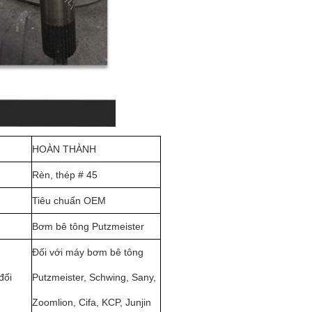
HOÀN THÀNH
Rèn, thép # 45
Tiêu chuẩn OEM
Bơm bê tông Putzmeister
Đối với máy bơm bê tông
đối
Putzmeister, Schwing, Sany,
Zoomlion, Cifa, KCP, Junjin