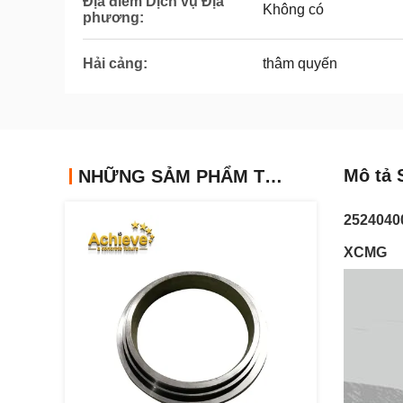
Địa điểm Dịch vụ Địa
Không có
phương:
Hải cảng:
thâm quyến
Mô tả 
NHỮNG SẢM PHẨM TƯƠNG TỰ
25240400
XCMG