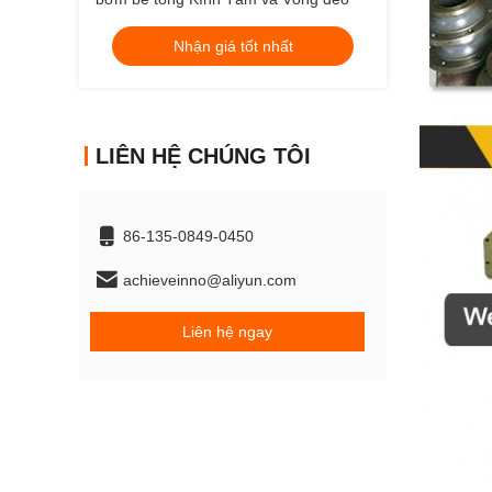
Nhận giá tốt nhất
LIÊN HỆ CHÚNG TÔI
86-135-0849-0450
achieveinno@aliyun.com
Liên hệ ngay