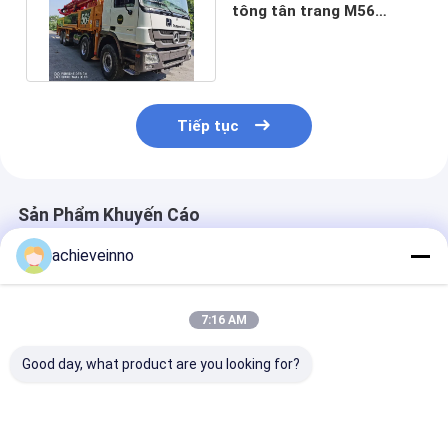
tông tân trang M56
Mercedes Euro 4
PUTZMEISTER
Tiếp tục
Sản Phẩm Khuyến Cáo
achieveinno
7:16 AM
Good day, what product are you looking for?
kinh doanh xe bơm
Máy bơm bê tông
Phụ tùng máy
bê tông
M46-5 đã qua sử
bê tông gắn tr
PUTZMEISTER M56-
dụng Xe tải gắn
tải được sử d