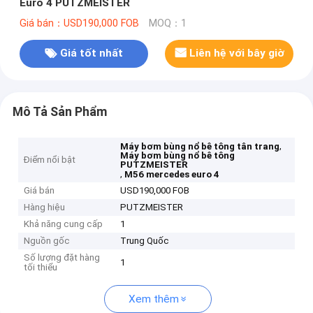
Euro 4 PUTZMEISTER
Giá bán：USD190,000 FOB
MOQ：1
Giá tốt nhất
Liên hệ với bây giờ
Mô Tả Sản Phẩm
,
Máy bơm bùng nổ bê tông tân trang
Máy bơm bùng nổ bê tông
Điểm nổi bật
PUTZMEISTER
,
M56 mercedes euro 4
Giá bán
USD190,000 FOB
Hàng hiệu
PUTZMEISTER
Khả năng cung cấp
1
Nguồn gốc
Trung Quốc
Số lượng đặt hàng
1
tối thiểu
Xem thêm