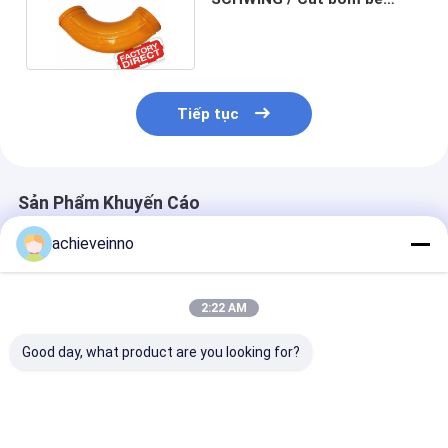
tông hai lớp 65MnCr
Tiếp tục
Sản Phẩm Khuyến Cáo
achieveinno
2:22 AM
Good day, what product are you looking for?
Bộ phận máy bơm
Bộ phận máy bơm
Bộ phận máy 
ST52 SCHWING Ống
123mm SCHWING
40Cr SCHWING
bơm bê tông đôi ống
Ống đôi tường ST52
kẹp máy bơm b
khuỷu Ống uốn cong
Thép đúc
DN100 DN125