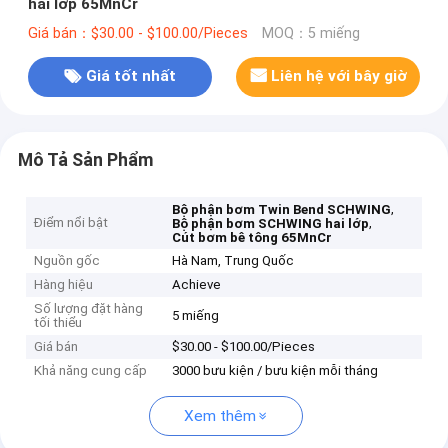
hai lớp 65MnCr
Giá bán：$30.00 - $100.00/Pieces
MOQ：5 miếng
Giá tốt nhất
Liên hệ với bây giờ
Mô Tả Sản Phẩm
,
Bộ phận bơm Twin Bend SCHWING
Điểm nổi bật
,
Bộ phận bơm SCHWING hai lớp
Cút bơm bê tông 65MnCr
Nguồn gốc
Hà Nam, Trung Quốc
Hàng hiệu
Achieve
Số lượng đặt hàng
5 miếng
tối thiểu
Giá bán
$30.00 - $100.00/Pieces
Khả năng cung cấp
3000 bưu kiện / bưu kiện mỗi tháng
Xem thêm