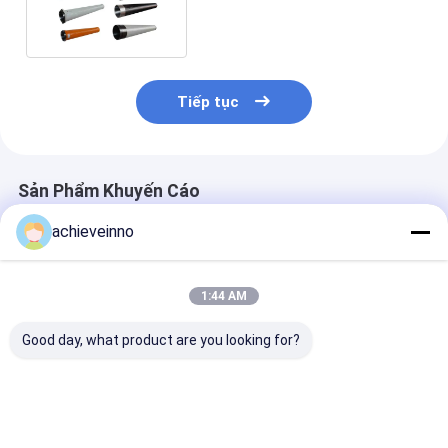
250x2100 0,30mm
Tiếp tục
Sản Phẩm Khuyến Cáo
achieveinno
1:44 AM
Good day, what product are you looking for?
Máy bơm bê tông đôi
272317000 Bộ phận
252898002 Bộ
tường uốn cong
máy bơm bê tông
bơm bê tông 
khuỷu tay cho Pm
SANY Máy bơm bê
Bộ làm kín Vòn
Sany Zoomlion 67
tông Bộ lọc khí dầu
đẩy Putzmeist
HRC
thủy lực 10µ