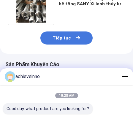
bê tông SANY Xi lanh thủy lực
Putzmeister OEM
Tiếp tục
Sản Phẩm Khuyến Cáo
achieveinno
10:28 AM
Good day, what product are you looking for?
Máy bơm bê tông đôi
272317000 Bộ phận
252898002 Bộ
tường uốn cong
máy bơm bê tông
bơm bê tông 
khuỷu tay cho Pm
SANY Máy bơm bê
Bộ làm kín Vòn