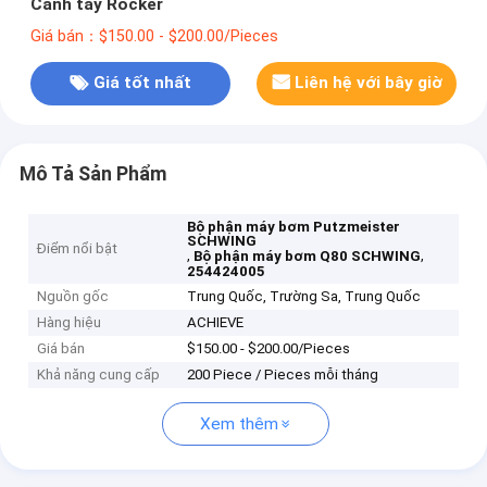
Cánh tay Rocker
Giá bán：$150.00 - $200.00/Pieces
Giá tốt nhất
Liên hệ với bây giờ
Mô Tả Sản Phẩm
Bộ phận máy bơm Putzmeister
SCHWING
Điểm nổi bật
,
,
Bộ phận máy bơm Q80 SCHWING
254424005
Nguồn gốc
Trung Quốc, Trường Sa, Trung Quốc
Hàng hiệu
ACHIEVE
Giá bán
$150.00 - $200.00/Pieces
Khả năng cung cấp
200 Piece / Pieces mỗi tháng
Xem thêm