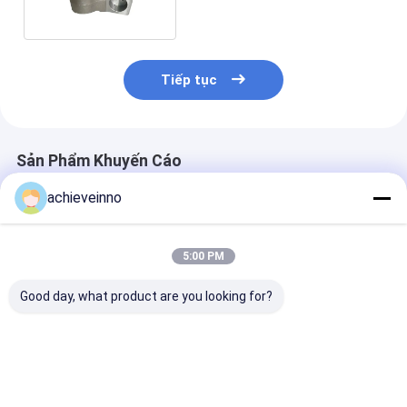
Tiếp tục
Sản Phẩm Khuyến Cáo
achieveinno
5:00 PM
Good day, what product are you looking for?
Bộ phận máy bơm
Bộ phận máy bơm
Bộ phận bơm 
ST52 SCHWING Ống
123mm SCHWING
Bend SCHWING
bơm bê tông đôi ống
Ống đôi tường ST52
bơm bê tông ha
khuỷu Ống uốn cong
Thép đúc
65MnCr
90 độ
Giá tốt nhất
Giá tốt nhất
Giá tốt n